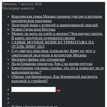
Пятница, 7 августа 2026
Последние новости
Королевская семья Монако приняла участие в крупном
католическом празднике
Холодный борщ с курицей и маринованной свеклой
Ясмин Гаури-роза Востока
Можно ли жить на хлебе и молоке? Чем вреден глютен.
В каких продуктах содержится глютен
САМЫЕ МОДНЫЕ ВЕЩИ ИЗ ТРИКОТАЖА НА
ОСЕНЬ ЗИМУ 2025
Суд смягчил приговор Александру Киму по делу о
смертельной экскурсии в коллекторе Москвы
Интернет-фейки про отношения
Надя Ермакова покинула Дом 2 на время отпуска
Криотерапия для кожи головы: что это и помогает ли от
выпадения волос?
Образы для беременных: Как беременной выглядеть
красивой и стройной?
Искать
Switch
skin
Sidebar
Случайная
статья
Войти / Зарегистрироваться