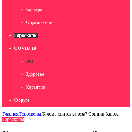
Карьера
Образование
Гороскопы
COVID-19
Все
Здоровье
Карантин
Форум
Главная
/
Гороскопы
/
К чему снится заноза? Сонник Заноза
Гороскопы