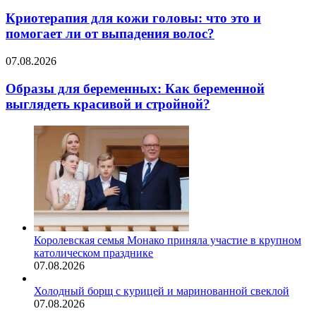
для
отпуска
кожи
Криотерапия для кожи головы: что это и
головы:
помогает ли от выпадения волос?
что
это
Образы
07.08.2026
и
для
помогает
беременных:
Образы для беременных: Как беременной
ли
Как
выглядеть красивой и стройной?
от
беременной
выпадения
выглядеть
волос?
красивой
и
стройной?
Королевская семья Монако приняла участие в крупном
католическом празднике
07.08.2026
Холодный борщ с курицей и маринованной свеклой
07.08.2026