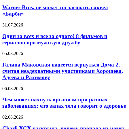
Bros.
и
не
Warner Bros. не может согласовать сиквел
Иры
может
«Барби»
Горбачевой
согласовать
сиквел
Один
31.07.2026
«Барби»
за
всех
Один за всех и все за одного! 8 фильмов и
и
сериалов про мужскую дружбу
все
за
Галина
05.08.2026
одного!
Маковская
8
надеется
Галина Маковская надеется вернуться Дома 2,
фильмов
вернуться
считая неадекватными участниками Хорошева,
и
Дома
сериалов
Адеева и Рахимову
2,
про
считая
мужскую
Чем
06.08.2026
неадекватными
дружбу
может
участниками
пахнуть
Чем может пахнуть организм при разных
Хорошева,
организм
Адеева
заболеваниях: что запах тела говорит о здоровье
при
и
разных
Рахимову
Charli
02.08.2026
заболеваниях:
XCX
что
раскрыла,
Charli XCX раскрыла, почему пропала из медиа