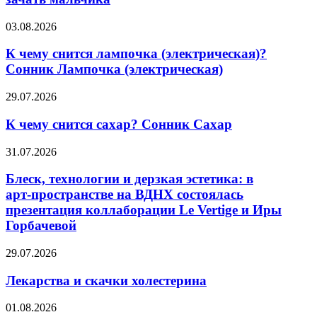
действенных
год
метода,
К
03.08.2026
как
чему
зачать
снится
К чему снится лампочка (электрическая)?
мальчика
лампочка
Сонник Лампочка (электрическая)
(электрическая)?
Сонник
К
29.07.2026
Лампочка
чему
(электрическая)
снится
К чему снится сахар? Сонник Сахар
сахар?
Сонник
Блеск,
31.07.2026
Сахар
технологии
и
Блеск, технологии и дерзкая эстетика: в
дерзкая
арт‑пространстве на ВДНХ состоялась
эстетика:
презентация коллаборации Le Vertige и Иры
в
Горбачевой
арт‑пространстве
на
Лекарства
ВДНХ
29.07.2026
и
состоялась
скачки
презентация
Лекарства и скачки холестерина
холестерина
коллаборации
Le
Warner
01.08.2026
Vertige