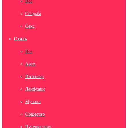
Все
Свадьба
Секс
Стиль
Все
Авто
Интерьер
Лайфхаки
Музыка
Общество
Путешествия