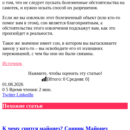
о том, что не следует пускать болезненные обстоятельства на
самотек, и нужно искать способ их разрешения.
Если же вы извлекли этот болезненный объект (или кто-то
помог вам в этом), сон является благоприятным, а
обстоятельства этого извлечения подскажут вам, как это
произойдет в реальности.
Такое же значение имеет сон, в котором вы вытаскиваете
занозу у кого-то – вы освободите его от излишних
переживаний, с чем бы они ни были связаны.
Источник
Нажмите, чтобы оценить эту статью!
[Итого:
0
Средняя:
0
]
01.08.2026
0
5
Время чтения: 2 мин.
Tumblr
Pinterest
Reddit
Вконтакте
Одноклассники
Skype
WhatsApp
Telegram
Viber
Line
Поделиться
Печатать
Twitter
LinkedIn
через
электронную
Похожие статьи
почту
К чему снится майонез? Сонник Майонез