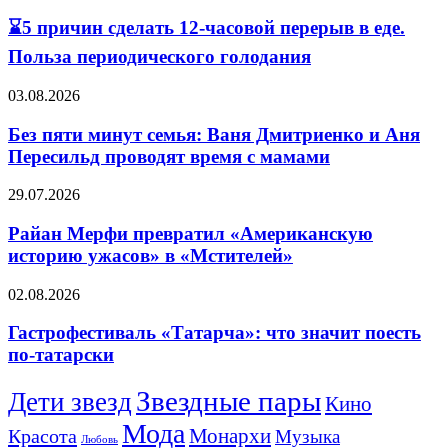
5
⌛5 причин сделать 12-часовой перерыв в еде.
причин
сделать
Польза периодического голодания
12-
часовой
Без
03.08.2026
перерыв
пяти
в
минут
Без пяти минут семья: Ваня Дмитриенко и Аня
еде.
семья:
Пересильд проводят время с мамами
Польза
Ваня
периодического
Дмитриенко
голодания
Райан
29.07.2026
и
Мерфи
Аня
превратил
Райан Мерфи превратил «Американскую
Пересильд
«Американскую
историю ужасов» в «Мстителей»
проводят
историю
время
ужасов»
с
Гастрофестиваль
02.08.2026
в
мамами
«Татарча»:
«Мстителей»
что
Гастрофестиваль «Татарча»: что значит поесть
значит
по-татарски
поесть
по-
Звездные пары
Дети звезд
Кино
татарски
Мода
Монархи
Красота
Музыка
Любовь