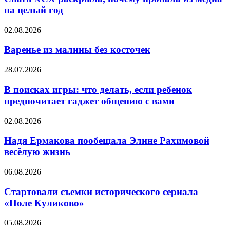
запах
почему
на целый год
тела
пропала
говорит
из
о
Варенье
02.08.2026
медиа
здоровье
из
на
малины
Варенье из малины без косточек
целый
без
год
косточек
В
28.07.2026
поисках
игры:
В поисках игры: что делать, если ребенок
что
предпочитает гаджет общению с вами
делать,
если
Надя
02.08.2026
ребенок
Ермакова
предпочитает
пообещала
Надя Ермакова пообещала Элине Рахимовой
гаджет
Элине
весёлую жизнь
общению
Рахимовой
с
весёлую
вами
Стартовали
06.08.2026
жизнь
съемки
исторического
Стартовали съемки исторического сериала
сериала
«Поле Куликово»
«Поле
Куликово»
05.08.2026
⌛