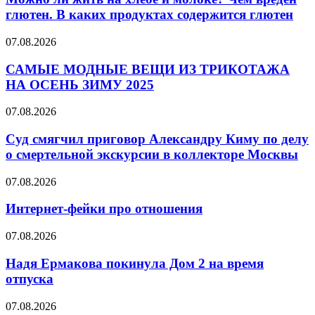
на
глютен. В каких продуктах содержится глютен
хлебе
и
САМЫЕ
07.08.2026
молоке?
МОДНЫЕ
Чем
ВЕЩИ
САМЫЕ МОДНЫЕ ВЕЩИ ИЗ ТРИКОТАЖА
вреден
ИЗ
НА ОСЕНЬ ЗИМУ 2025
глютен.
ТРИКОТАЖА
В
НА
каких
Суд
07.08.2026
ОСЕНЬ
продуктах
смягчил
ЗИМУ
содержится
приговор
Суд смягчил приговор Александру Киму по делу
2025
глютен
Александру
о смертельной экскурсии в коллекторе Москвы
Киму
по
Интернет-
07.08.2026
делу
фейки
о
про
Интернет-фейки про отношения
смертельной
отношения
экскурсии
Надя
07.08.2026
в
Ермакова
коллекторе
покинула
Надя Ермакова покинула Дом 2 на время
Москвы
Дом
отпуска
2
на
Криотерапия
07.08.2026
время