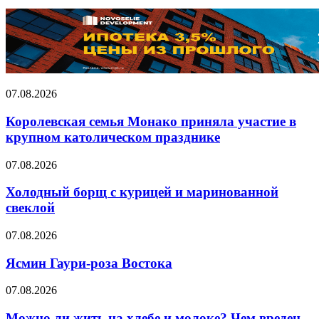
Королевская
07.08.2026
семья
Монако
Королевская семья Монако приняла участие в
приняла
крупном католическом празднике
участие
в
Холодный
07.08.2026
крупном
борщ
католическом
с
Холодный борщ с курицей и маринованной
празднике
курицей
свеклой
и
маринованной
Ясмин
07.08.2026
свеклой
Гаури-
роза
Ясмин Гаури-роза Востока
Востока
Можно
07.08.2026
ли
жить
Можно ли жить на хлебе и молоке? Чем вреден