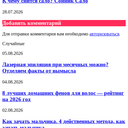
К чему снится сало? Сонник Сало
28.07.2026
Добавить комментарий
Для отправки комментария вам необходимо
авторизоваться
.
Случайные
Лазерная
05.08.2026
эпиляция
при
Лазерная эпиляция при месячных можно?
месячных
Отделяем факты от вымысла
можно?
Отделяем
8
04.08.2026
факты
лучших
от
домашних
8 лучших домашних фенов для волос — рейтинг
вымысла
фенов
на 2026 год
для
волос
Как
02.08.2026
—
зачать
рейтинг
мальчика.
Как зачать мальчика. 4 действенных метода, как
на
4
зачать мальчика
2026