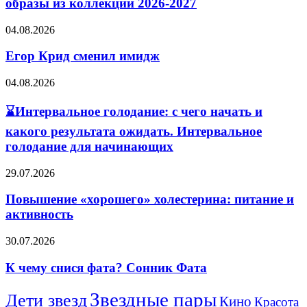
образы из коллекций 2026-2027
актуальные
образы
Егор
04.08.2026
из
Крид
коллекций
сменил
Егор Крид сменил имидж
2026-
имидж
2027
04.08.2026
⌛
Интервальное
⌛Интервальное голодание: с чего начать и
голодание:
с
какого результата ожидать. Интервальное
чего
голодание для начинающих
начать
и
Повышение
29.07.2026
какого
«хорошего»
результата
холестерина:
Повышение «хорошего» холестерина: питание и
ожидать.
питание
Интервальное
активность
и
голодание
активность
для
К
30.07.2026
начинающих
чему
снися
К чему снися фата? Сонник Фата
фата?
Сонник
Звездные пары
Дети звезд
Кино
Красота
Фата