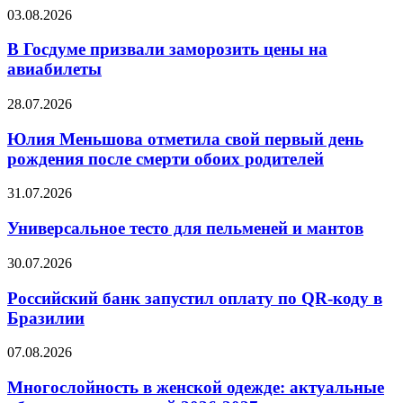
Сонник
В
03.08.2026
Банка
Госдуме
призвали
В Госдуме призвали заморозить цены на
заморозить
авиабилеты
цены
на
Юлия
28.07.2026
авиабилеты
Меньшова
отметила
Юлия Меньшова отметила свой первый день
свой
рождения после смерти обоих родителей
первый
день
Универсальное
31.07.2026
рождения
тесто
после
для
Универсальное тесто для пельменей и мантов
смерти
пельменей
обоих
и
Российский
30.07.2026
родителей
мантов
банк
запустил
Российский банк запустил оплату по QR-коду в
оплату
Бразилии
по
QR-
Многослойность
07.08.2026
коду
в
в
женской
Многослойность в женской одежде: актуальные
Бразилии
одежде: