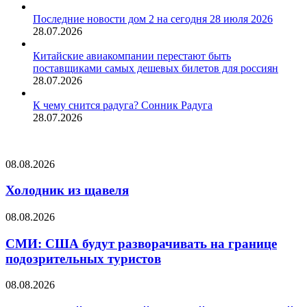
Последние новости дом 2 на сегодня 28 июля 2026
28.07.2026
Китайские авиакомпании перестают быть
поставщиками самых дешевых билетов для россиян
28.07.2026
К чему снится радуга? Сонник Радуга
28.07.2026
Холодник
08.08.2026
из
щавеля
Холодник из щавеля
СМИ:
08.08.2026
США
будут
СМИ: США будут разворачивать на границе
разворачивать
подозрительных туристов
на
границе
Напугавший
08.08.2026
подозрительных
москвичей
туристов