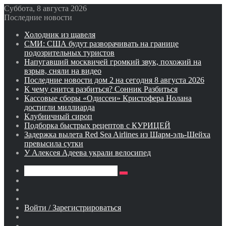
Суббота, 8 августа 2026
Последние новости
Холодник из щавеля
СМИ: США будут разворачивать на границе
подозрительных туристов
Напугавший москвичей громкий звук, похожий на
взрыв, сняли на видео
Последние новости дом 2 на сегодня 8 августа 2026
К чему снится разбиться? Сонник Разбиться
Кассовые сборы «Одиссеи» Кристофера Нолана
достигли миллиарда
Клубничный сироп
Подборка быстрых рецептов с КУРИЦЕЙ
Задержка вылета Red Sea Airlines из Шарм-эль-Шейха
превысила сутки
У Алексея Адеева украли велосипед
Искать
Switch
skin
Sidebar
Случайная
статья
Войти / Зарегистрироваться
RSS
WhatsApp