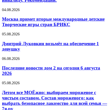
инвалиду. Рекомендации.
женщине-
инвалиду.
Москва
04.08.2026
Рекомендации.
примет
вторые
Москва примет вторые международные детские
международные
Творческие игры стран БРИКС
детские
Творческие
Дмитрий
05.08.2026
игры
Луковкин
стран
возьмёт
Дмитрий Луковкин возьмёт на обеспечение 1
БРИКС
на
девушку
обеспечение
1
Последние
06.08.2026
девушку
новости
дом
Последние новости дом 2 на сегодня 6 августа
2
2026
на
сегодня
Летом
05.08.2026
6
все
августа
МОЁжно:
Летом все МОЁжно: выбираем мороженое с
2026
выбираем
чистым составом. Состав мороженого: как
мороженое
выбрать безопасное лакомство для всей семьи —
с
7я.ру
чистым