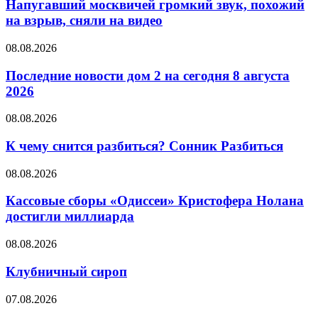
громкий
Напугавший москвичей громкий звук, похожий
звук,
на взрыв, сняли на видео
похожий
на
Последние
08.08.2026
взрыв,
новости
сняли
дом
Последние новости дом 2 на сегодня 8 августа
на
2
2026
видео
на
сегодня
К
08.08.2026
8
чему
августа
снится
К чему снится разбиться? Сонник Разбиться
2026
разбиться?
Сонник
Кассовые
08.08.2026
Разбиться
сборы
«Одиссеи»
Кассовые сборы «Одиссеи» Кристофера Нолана
Кристофера
достигли миллиарда
Нолана
достигли
Клубничный
08.08.2026
миллиарда
сироп
Клубничный сироп
Подборка
07.08.2026
быстрых