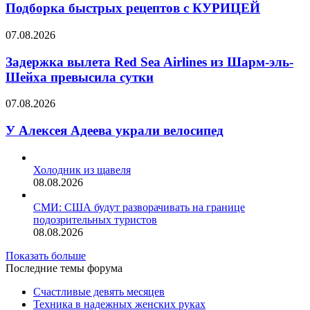
рецептов
Подборка быстрых рецептов с КУРИЦЕЙ
с
КУРИЦЕЙ
Задержка
07.08.2026
вылета
Red
Задержка вылета Red Sea Airlines из Шарм-эль-
Sea
Шейха превысила сутки
Airlines
из
У
07.08.2026
Шарм-
Алексея
эль-
Адеева
У Алексея Адеева украли велосипед
Шейха
украли
превысила
велосипед
сутки
Холодник из щавеля
08.08.2026
СМИ: США будут разворачивать на границе
подозрительных туристов
08.08.2026
Показать больше
Последние темы форума
Счастливые девять месяцев
Техника в надежных женских руках