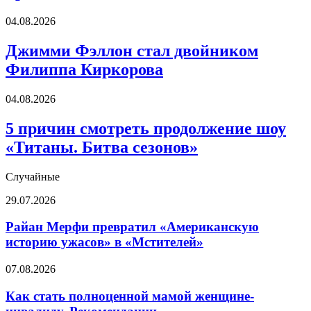
«Она
Джимми
04.08.2026
нас
Фэллон
предала!»
стал
Джимми Фэллон стал двойником
двойником
Филиппа Киркорова
Филиппа
Киркорова
5
04.08.2026
причин
смотреть
5 причин смотреть продолжение шоу
продолжение
«Титаны. Битва сезонов»
шоу
«Титаны.
Битва
Случайные
сезонов»
Райан
29.07.2026
Мерфи
превратил
Райан Мерфи превратил «Американскую
«Американскую
историю ужасов» в «Мстителей»
историю
ужасов»
Как
07.08.2026
в
стать
«Мстителей»
полноценной
Как стать полноценной мамой женщине-
мамой