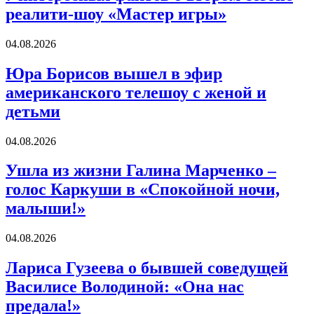
7
реалити-шоу «Мастер игры»
интересных
фактов
Юра
04.08.2026
о
Борисов
втором
вышел
Юра Борисов вышел в эфир
сезоне
в
реалити-
американского телешоу с женой и
эфир
шоу
американского
детьми
«Мастер
телешоу
игры»
с
Ушла
04.08.2026
женой
из
и
жизни
Ушла из жизни Галина Марченко –
детьми
Галина
голос Каркуши в «Спокойной ночи,
Марченко
–
малыши!»
голос
Каркуши
Лариса
04.08.2026
в
Гузеева
«Спокойной
о
Лариса Гузеева о бывшей соведущей
ночи,
бывшей
малыши!»
Василисе Володиной: «Она нас
соведущей
Василисе
предала!»
Володиной: