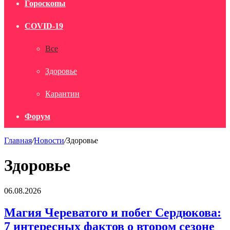
Гороскопы
COVID-19
Все
Здоровье
Карантин
Форум
Главная
/
Новости
/
Здоровье
Здоровье
Магия
06.08.2026
Череватого
и
Магия Череватого и побег Сердюкова:
побег
7 интересных фактов о втором сезоне
Сердюкова: