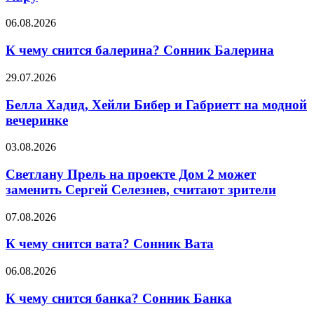
составом.
К
Состав
06.08.2026
чему
мороженого:
снится
как
К чему снится балерина? Сонник Балерина
балерина?
выбрать
Сонник
безопасное
Белла
29.07.2026
Балерина
лакомство
Хадид,
для
Хейли
Белла Хадид, Хейли Бибер и Габриетт на модной
всей
Бибер
вечеринке
семьи
и
—
Габриетт
Светлану
03.08.2026
7я.ру
на
Прель
модной
на
Светлану Прель на проекте Дом 2 может
вечеринке
проекте
заменить Сергей Селезнев, считают зрители
Дом
2
К
07.08.2026
может
чему
заменить
снится
К чему снится вата? Сонник Вата
Сергей
вата?
Селезнев,
Сонник
К
06.08.2026
считают
Вата
чему
зрители
снится
К чему снится банка? Сонник Банка
банка?