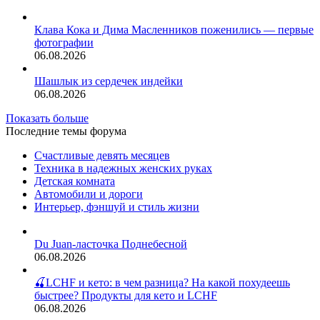
легендарных
Сонник
супермоделей
Балет
Клава Кока и Дима Масленников поженились — первые
фотографии
06.08.2026
Шашлык из сердечек индейки
06.08.2026
Показать больше
Последние темы форума
Счастливые девять месяцев
Техника в надежных женских руках
Детская комната
Автомобили и дороги
Интерьер, фэншуй и стиль жизни
Du Juan-ласточка Поднебесной
06.08.2026
🍒LCHF и кето: в чем разница? На какой похудеешь
быстрее? Продукты для кето и LCHF
06.08.2026