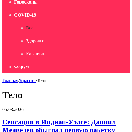
Гороскопы
COVID-19
Все
Здоровье
Карантин
Форум
Главная
/
Красота
/
Тело
Тело
Сенсация
05.08.2026
в
Индиан‑Уэлсе:
Сенсация в Индиан‑Уэлсе: Даниил
Даниил
Медведев обыграл первую ракетку
Медведев