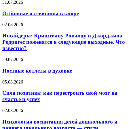
Отбивные
31.07.2026
фазам
из
менструального
свинины
Отбивные из свинины в кляре
цикла
в
кляре
Инсайдеры:
02.08.2026
Криштиану
Роналду
Инсайдеры: Криштиану Роналду и Джорджина
и
Родригес поженятся в следующие выходные. Что
Джорджина
известно?
Родригес
поженятся
Постные
29.07.2026
в
котлеты
следующие
в
Постные котлеты в духовке
выходные.
духовке
Что
известно?
Сила
05.08.2026
позитива:
как
Сила позитива: как перестроить свой мозг на
перестроить
счастье и успех
свой
мозг
Психология
02.08.2026
на
воспитания
счастье
детей
Психология воспитания детей дошкольного и
и
дошкольного
раннего школьного возраста — стили
успех