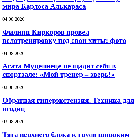
обыграл
мира Карлоса Алькараса
первую
ракетку
Филипп
04.08.2026
мира
Киркоров
Карлоса
провел
Филипп Киркоров провел
Алькараса
велотренировку
велотренировку под свои хиты: фото
под
свои
хиты:
Агата
04.08.2026
фото
Муцениеце
не
Агата Муцениеце не щадит себя в
щадит
спортзале: «Мой тренер – зверь!»
себя
в
спортзале:
Обратная
03.08.2026
«Мой
гиперэкстензия.
тренер
Техника
Обратная гиперэкстензия. Техника для
–
для
ягодиц
зверь!»
ягодиц
Тяга
03.08.2026
верхнего
блока
Тяга верхнего блока к груди широким