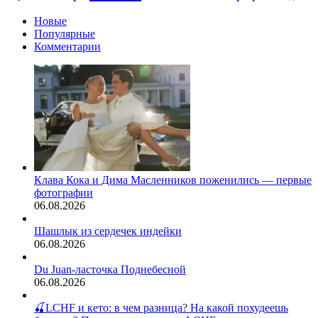
мужскую
дружбу
Новые
Популярные
Комментарии
Клава Кока и Дима Масленников поженились — первые
фотографии
06.08.2026
Шашлык из сердечек индейки
06.08.2026
Du Juan-ласточка Поднебесной
06.08.2026
🍒LCHF и кето: в чем разница? На какой похудеешь