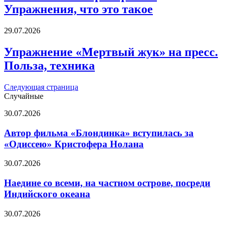
Упражнения,
Упражнения, что это такое
что
это
такое
Упражнение
29.07.2026
«Мертвый
жук»
Упражнение «Мертвый жук» на пресс.
на
Польза, техника
пресс.
Польза,
техника
Следующая страница
Случайные
Автор
30.07.2026
фильма
«Блондинка»
Автор фильма «Блондинка» вступилась за
вступилась
«Одиссею» Кристофера Нолана
за
«Одиссею»
Наедине
30.07.2026
Кристофера
со
Нолана
всеми,
Наедине со всеми, на частном острове, посреди
на
Индийского океана
частном
острове,
Смотреть
30.07.2026
посреди
и