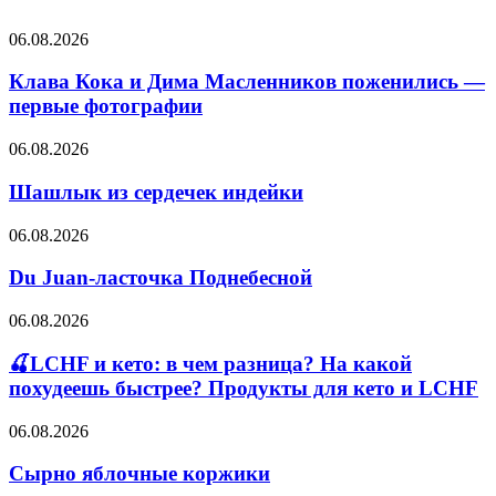
Клава
06.08.2026
Кока
и
Клава Кока и Дима Масленников поженились —
Дима
первые фотографии
Масленников
поженились
Шашлык
06.08.2026
—
из
первые
сердечек
Шашлык из сердечек индейки
фотографии
индейки
Du
06.08.2026
Juan-
ласточка
Du Juan-ласточка Поднебесной
Поднебесной
🍒
06.08.2026
LCHF
и
🍒LCHF и кето: в чем разница? На какой
кето:
похудеешь быстрее? Продукты для кето и LCHF
в
чем
Сырно
06.08.2026
разница?
яблочные
На
коржики
Сырно яблочные коржики
какой