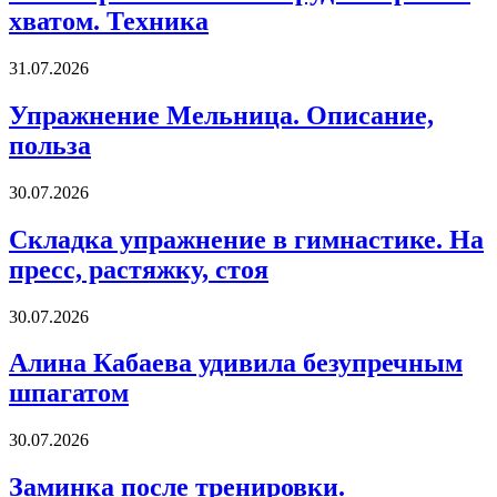
к
хватом. Техника
груди
широким
хватом.
Упражнение
31.07.2026
Техника
Мельница.
Описание,
Упражнение Мельница. Описание,
польза
польза
Складка
30.07.2026
упражнение
в
Складка упражнение в гимнастике. На
гимнастике.
пресс, растяжку, стоя
На
пресс,
растяжку,
Алина
30.07.2026
стоя
Кабаева
удивила
Алина Кабаева удивила безупречным
безупречным
шпагатом
шпагатом
Заминка
30.07.2026
после
тренировки.
Заминка после тренировки.