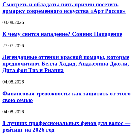
Индийского
обладать:
Смотреть и обладать: пять причин посетить
океана
пять
ярмарку современного искусства «Арт Россия»
причин
посетить
К
03.08.2026
ярмарку
чему
современного
снится
К чему снится нападение? Сонник Нападение
искусства
нападение?
«Арт
Сонник
Легендарные
27.07.2026
Россия»
Нападение
оттенки
красной
Легендарные оттенки красной помады, которые
помады,
предпочитают Белла Хадид, Анджелина Джоли,
которые
Дита фон Тиз и Рианна
предпочитают
Белла
Финансовая
04.08.2026
Хадид,
тревожность:
Анджелина
как
Финансовая тревожность: как защитить от этого
Джоли,
защитить
Дита
свою семью
от
фон
этого
Тиз
8
04.08.2026
свою
и
лучших
семью
Рианна
профессиональных
8 лучших профессиональных фенов для волос —
фенов
рейтинг на 2026 год
для