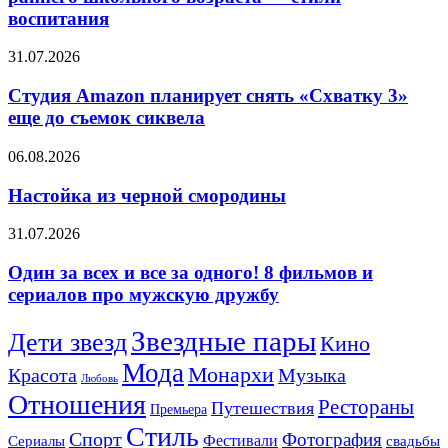
и
воспитания
раннего
школьного
Студия
31.07.2026
возраста
Amazon
—
планирует
Студия Amazon планирует снять «Схватку 3»
стили
снять
воспитания
еще до съемок сиквела
«Схватку
3»
Настойка
06.08.2026
еще
из
до
черной
Настойка из черной смородины
съемок
смородины
сиквела
Один
31.07.2026
за
всех
Один за всех и все за одного! 8 фильмов и
и
сериалов про мужскую дружбу
все
за
Звездные пары
Дети звезд
Кино
одного!
8
Мода
Монархи
Красота
Музыка
фильмов
Любовь
и
Отношения
Рестораны
Путешествия
Премьера
сериалов
Стиль
про
Спорт
Фотография
Фестивали
Сериалы
свадьбы