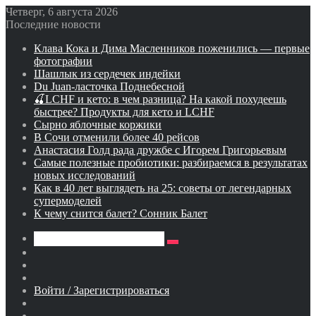
Четверг, 6 августа 2026
Последние новости
Клава Кока и Дима Масленников поженились — первые
фотографии
Шашлык из сердечек индейки
Du Juan-ласточка Поднебесной
🍒LCHF и кето: в чем разница? На какой похудеешь
быстрее? Продукты для кето и LCHF
Сырно яблочные коржики
В Сочи отменили более 40 рейсов
Анастасия Голд рада дружбе с Игорем Григорьевым
Самые полезные пробиотики: разбираемся в результатах
новых исследований
Как в 40 лет выглядеть на 25: советы от легендарных
супермоделей
К чему снится балет? Сонник Балет
Искать
Switch
skin
Sidebar
Случайная
статья
Войти / Зарегистрироваться
RSS
WhatsApp