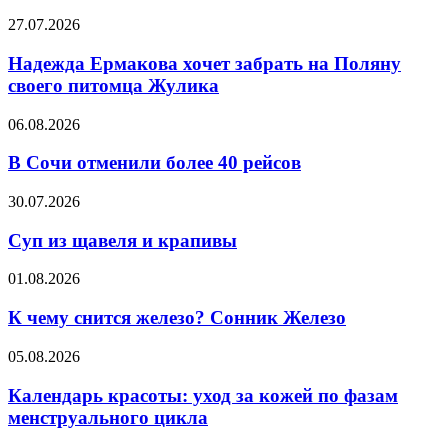
волос
Надежда
27.07.2026
—
Ермакова
рейтинг
хочет
Надежда Ермакова хочет забрать на Поляну
на
забрать
своего питомца Жулика
2026
на
год
Поляну
В
06.08.2026
своего
Сочи
питомца
отменили
В Сочи отменили более 40 рейсов
Жулика
более
40
Суп
30.07.2026
рейсов
из
щавеля
Суп из щавеля и крапивы
и
крапивы
К
01.08.2026
чему
снится
К чему снится железо? Сонник Железо
железо?
Сонник
Календарь
05.08.2026
Железо
красоты:
уход
Календарь красоты: уход за кожей по фазам
за
менструального цикла
кожей
по