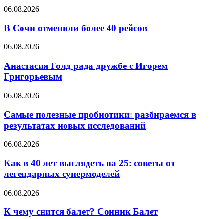
похудеешь
В
06.08.2026
быстрее?
Сочи
Продукты
отменили
В Сочи отменили более 40 рейсов
для
более
кето
40
и
Анастасия
06.08.2026
рейсов
LCHF
Голд
рада
Анастасия Голд рада дружбе с Игорем
дружбе
Григорьевым
с
Игорем
Самые
06.08.2026
Григорьевым
полезные
пробиотики:
Самые полезные пробиотики: разбираемся в
разбираемся
результатах новых исследований
в
результатах
Как
06.08.2026
новых
в
исследований
40
Как в 40 лет выглядеть на 25: советы от
лет
легендарных супермоделей
выглядеть
на
К
06.08.2026
25:
чему
советы
снится
К чему снится балет? Сонник Балет
от
балет?