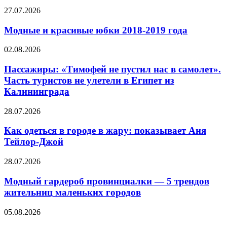
Сонник
Модные
27.07.2026
Ванная
и
красивые
Модные и красивые юбки 2018-2019 года
юбки
2018-
Пассажиры:
02.08.2026
2019
«Тимофей
года
не
Пассажиры: «Тимофей не пустил нас в самолет».
пустил
Часть туристов не улетели в Египет из
нас
Калининграда
в
самолет».
Как
28.07.2026
Часть
одеться
туристов
в
Как одеться в городе в жару: показывает Аня
не
городе
улетели
Тейлор-Джой
в
в
жару:
Египет
Модный
28.07.2026
показывает
из
гардероб
Аня
Калининграда
провинциалки —
Модный гардероб провинциалки — 5 трендов
Тейлор-
5
жительниц маленьких городов
Джой
трендов
жительниц
05.08.2026
⌛
маленьких
городов
С