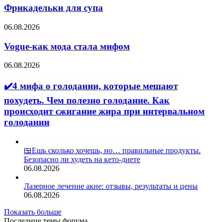
рейтинг
супа
Фрикадельки для супа
на
2026
Vogue-
06.08.2026
год
как
мода
Vogue-как мода стала мифом
стала
мифом
06.08.2026
✔️4
мифа
✔️4 мифа о голодании, которые мешают
о
голодании,
похудеть. Чем полезно голодание. Как
которые
происходит сжигание жира при интервальном
мешают
голодании
похудеть.
Чем
полезно
голодание.
🍱Ешь сколько хочешь, но… правильные продукты.
Как
Безопасно ли худеть на кето-диете
происходит
06.08.2026
сжигание
жира
Лазерное лечение акне: отзывы, результаты и цены
при
06.08.2026
интервальном
Показать больше
голодании
Последние темы форума