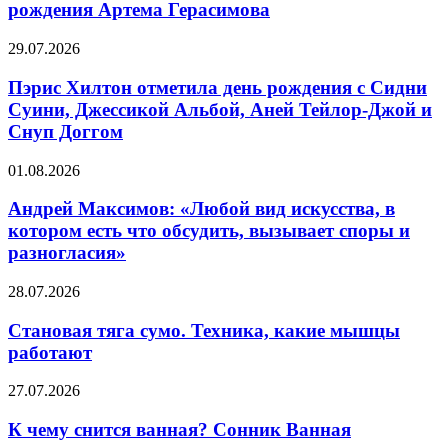
поздравил
рождения Артема Герасимова
для
с
снижения
днем
веса
Пэрис
29.07.2026
рождения
Хилтон
Артема
отметила
Пэрис Хилтон отметила день рождения с Сидни
Герасимова
день
Суини, Джессикой Альбой, Аней Тейлор-Джой и
рождения
Снуп Доггом
с
Сидни
Андрей
01.08.2026
Суини,
Максимов:
Джессикой
«Любой
Андрей Максимов: «Любой вид искусства, в
Альбой,
вид
Аней
котором есть что обсудить, вызывает споры и
искусства,
Тейлор-
разногласия»
в
Джой
котором
и
Становая
28.07.2026
есть
Снуп
тяга
что
Доггом
сумо.
Становая тяга сумо. Техника, какие мышцы
обсудить,
Техника,
вызывает
работают
какие
споры
мышцы
и
К
27.07.2026
работают
разногласия»
чему
снится
К чему снится ванная? Сонник Ванная
ванная?