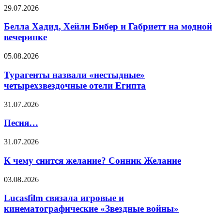
дач:
Белла
29.07.2026
интерьерный
Хадид,
дайджест
Хейли
Белла Хадид, Хейли Бибер и Габриетт на модной
HELLO!
Бибер
вечеринке
и
Габриетт
Турагенты
05.08.2026
на
назвали
модной
«нестыдные»
Турагенты назвали «нестыдные»
вечеринке
четырехзвездочные
четырехзвездочные отели Египта
отели
Египта
Песня…
31.07.2026
Песня…
К
31.07.2026
чему
снится
К чему снится желание? Сонник Желание
желание?
Сонник
Lucasfilm
03.08.2026
Желание
связала
игровые
Lucasfilm связала игровые и
и
кинематографические «Звездные войны»
кинематографические