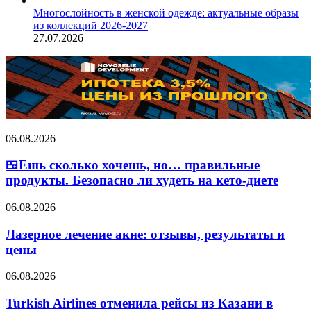
Многослойность в женской одежде: актуальные образы
из коллекций 2026-2027
27.07.2026
🍱
06.08.2026
Ешь
сколько
🍱Ешь сколько хочешь, но… правильные
хочешь,
продукты. Безопасно ли худеть на кето-диете
но…
правильные
Лазерное
06.08.2026
продукты.
лечение
Безопасно
акне:
Лазерное лечение акне: отзывы, результаты и
ли
отзывы,
цены
худеть
результаты
на
и
кето-
Turkish
06.08.2026
цены
диете
Airlines
отменила
Turkish Airlines отменила рейсы из Казани в