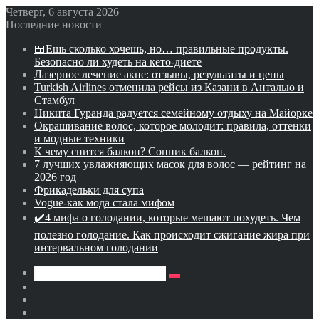
Четверг, 6 августа 2026
Последние новости
🍱Ешь сколько хочешь, но… правильные продукты.
Безопасно ли худеть на кето-диете
Лазерное лечение акне: отзывы, результаты и цены
Turkish Airlines отменила рейсы из Казани в Анталью и
Стамбул
Никита Гуранда радуется семейному отдыху на Майорке
Окрашивание волос, которое молодит: правила, оттенки
и модные техники
К чему снится балкон? Сонник балкон.
7 лучших увлажняющих масок для волос — рейтинг на
2026 год
Фрикадельки для супа
Vogue-как мода стала мифом
✔️4 мифа о голодании, которые мешают похудеть. Чем
полезно голодание. Как происходит сжигание жира при
интервальном голодании
Искать
Switch
skin
Sidebar
Случайная