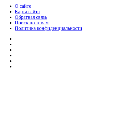
О сайте
Карта сайта
Обратная связь
Поиск по темам
Политика конфиденциальности
vk.com
Одноклассники
Telegram
TikTok
WhatsApp
RSS
Кнопка
«Наверх»