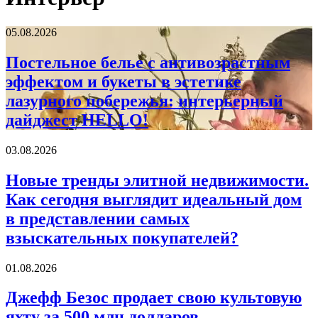
Постельное
05.08.2026
белье
с
Постельное белье с антивозрастным
антивозрастным
эффектом и букеты в эстетике
эффектом
и
лазурного побережья: интерьерный
букеты
дайджест HELLO!
в
эстетике
лазурного
Новые
03.08.2026
побережья:
тренды
интерьерный
элитной
Новые тренды элитной недвижимости.
дайджест
недвижимости.
Как сегодня выглядит идеальный дом
HELLO!
Как
сегодня
в представлении самых
выглядит
взыскательных покупателей?
идеальный
дом
в
Джефф
01.08.2026
представлении
Безос
самых
продает
Джефф Безос продает свою культовую
взыскательных
свою
яхту за 500 млн долларов
покупателей?