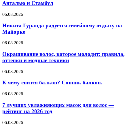
рейсы
Анталью и Стамбул
из
Казани
Никита
06.08.2026
в
Гуранда
Анталью
радуется
Никита Гуранда радуется семейному отдыху на
и
семейному
Майорке
Стамбул
отдыху
на
Окрашивание
06.08.2026
Майорке
волос,
которое
Окрашивание волос, которое молодит: правила,
молодит:
оттенки и модные техники
правила,
оттенки
К
06.08.2026
и
чему
модные
снится
К чему снится балкон? Сонник балкон.
техники
балкон?
Сонник
7
06.08.2026
балкон.
лучших
увлажняющих
7 лучших увлажняющих масок для волос —
масок
рейтинг на 2026 год
для
волос
Фрикадельки
06.08.2026
—
для