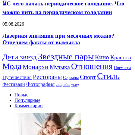
⌛С чего начать периодическое голодание. Что
чего
начать
можно пить на периодическом голодании
периодическое
голодание.
Лазерная
05.08.2026
Что
эпиляция
можно
при
Лазерная эпиляция при месячных можно?
пить
месячных
Отделяем факты от вымысла
на
можно?
периодическом
Отделяем
голодании
Звездные пары
Дети звезд
Кино
факты
Красота
от
Мода
Отношения
Монархи
Музыка
вымысла
Премьера
Стиль
Рестораны
Спорт
Путешествия
Сериалы
Фотография
Фестивали
свадьбы
театр
Новые
Популярные
Комментарии