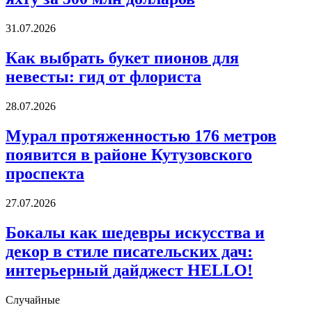
культовую
яхту
за
Как
31.07.2026
500
выбрать
млн
букет
Как выбрать букет пионов для
долларов
пионов
невесты: гид от флориста
для
невесты:
гид
Мурал
28.07.2026
от
протяженностью
флориста
176
Мурал протяженностью 176 метров
метров
появится в районе Кутузовского
появится
в
проспекта
районе
Кутузовского
Бокалы
27.07.2026
проспекта
как
шедевры
Бокалы как шедевры искусства и
искусства
декор в стиле писательских дач:
и
декор
интерьерный дайджест HELLO!
в
стиле
Случайные
писательских