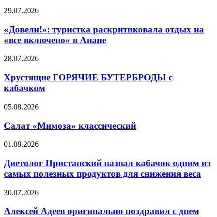
«Звездные
«Довели!»:
29.07.2026
войны»
туристка
раскритиковала
«Довели!»: туристка раскритиковала отдых на
отдых
«все включено» в Анапе
на
«все
Хрустящие
28.07.2026
включено»
ГОРЯЧИЕ
в
БУТЕРБРОДЫ
Хрустящие ГОРЯЧИЕ БУТЕРБРОДЫ с
Анапе
с
кабачком
кабачком
Салат
05.08.2026
«Мимоза»
классический
Салат «Мимоза» классический
Диетолог
01.08.2026
Пристанский
назвал
Диетолог Пристанский назвал кабачок одним из
кабачок
самых полезных продуктов для снижения веса
одним
из
Алексей
30.07.2026
самых
Адеев
полезных
оригинально
Алексей Адеев оригинально поздравил с днем
продуктов